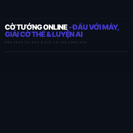
CỜ TƯỚNG ONLINE
- ĐẤU VỚI MÁY,
GIẢI CỜ THẾ & LUYỆN AI
NỀN TẢNG THI ĐẤU & GIẢI CỜ THẾ HÀNG ĐẦU