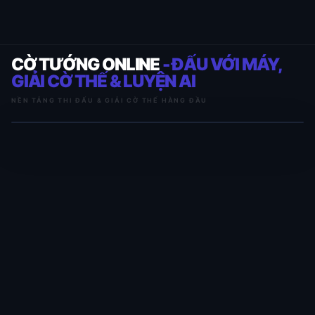
CỜ TƯỚNG ONLINE
- ĐẤU VỚI MÁY,
GIẢI CỜ THẾ & LUYỆN AI
NỀN TẢNG THI ĐẤU & GIẢI CỜ THẾ HÀNG ĐẦU