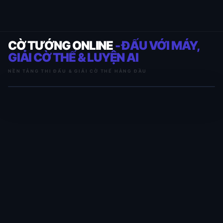
CỜ TƯỚNG ONLINE
- ĐẤU VỚI MÁY,
GIẢI CỜ THẾ & LUYỆN AI
NỀN TẢNG THI ĐẤU & GIẢI CỜ THẾ HÀNG ĐẦU