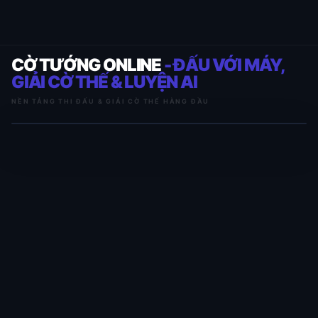
CỜ TƯỚNG ONLINE
- ĐẤU VỚI MÁY,
GIẢI CỜ THẾ & LUYỆN AI
NỀN TẢNG THI ĐẤU & GIẢI CỜ THẾ HÀNG ĐẦU