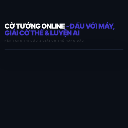
CỜ TƯỚNG ONLINE
- ĐẤU VỚI MÁY,
GIẢI CỜ THẾ & LUYỆN AI
NỀN TẢNG THI ĐẤU & GIẢI CỜ THẾ HÀNG ĐẦU