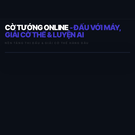
CỜ TƯỚNG ONLINE
- ĐẤU VỚI MÁY,
GIẢI CỜ THẾ & LUYỆN AI
NỀN TẢNG THI ĐẤU & GIẢI CỜ THẾ HÀNG ĐẦU