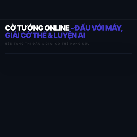
CỜ TƯỚNG ONLINE
- ĐẤU VỚI MÁY,
GIẢI CỜ THẾ & LUYỆN AI
NỀN TẢNG THI ĐẤU & GIẢI CỜ THẾ HÀNG ĐẦU