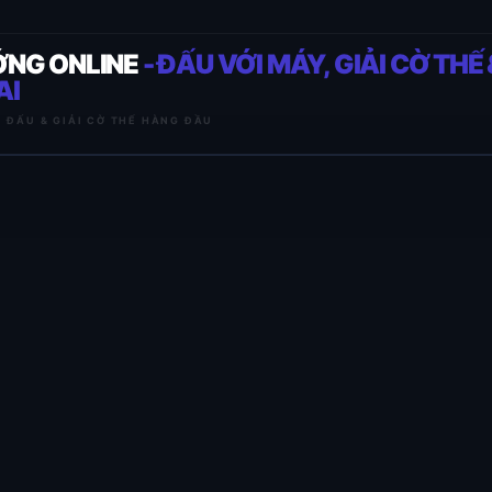
ỚNG ONLINE
- ĐẤU VỚI MÁY, GIẢI CỜ THẾ 
AI
I ĐẤU & GIẢI CỜ THẾ HÀNG ĐẦU