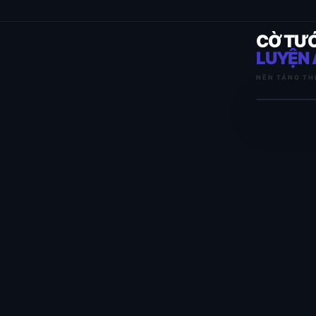
CỜ TƯ
LUYỆN 
NỀN TẢNG TH