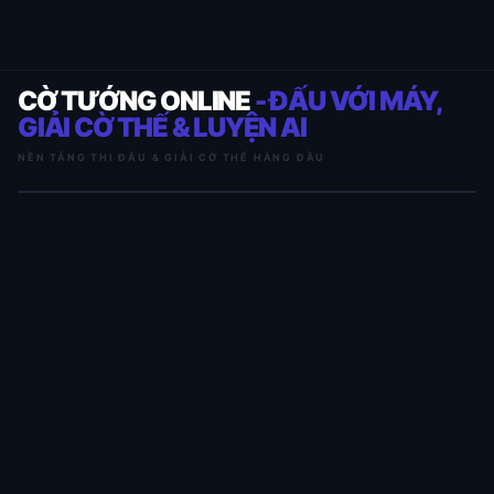
CỜ TƯỚNG ONLINE
- ĐẤU VỚI MÁY,
GIẢI CỜ THẾ & LUYỆN AI
NỀN TẢNG THI ĐẤU & GIẢI CỜ THẾ HÀNG ĐẦU