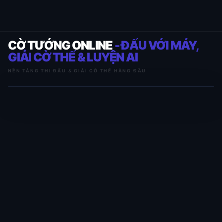
CỜ TƯỚNG ONLINE
- ĐẤU VỚI MÁY,
GIẢI CỜ THẾ & LUYỆN AI
NỀN TẢNG THI ĐẤU & GIẢI CỜ THẾ HÀNG ĐẦU