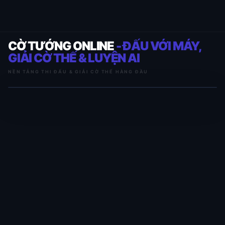
CỜ TƯỚNG ONLINE
- ĐẤU VỚI MÁY,
GIẢI CỜ THẾ & LUYỆN AI
NỀN TẢNG THI ĐẤU & GIẢI CỜ THẾ HÀNG ĐẦU