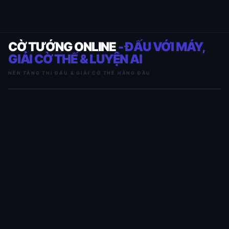
CỜ TƯỚNG ONLINE
- ĐẤU VỚI MÁY,
GIẢI CỜ THẾ & LUYỆN AI
NỀN TẢNG THI ĐẤU & GIẢI CỜ THẾ HÀNG ĐẦU