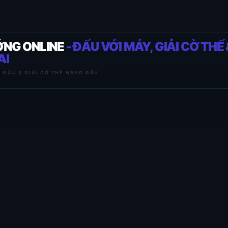
ỚNG ONLINE
- ĐẤU VỚI MÁY, GIẢI CỜ THẾ 
AI
I ĐẤU & GIẢI CỜ THẾ HÀNG ĐẦU