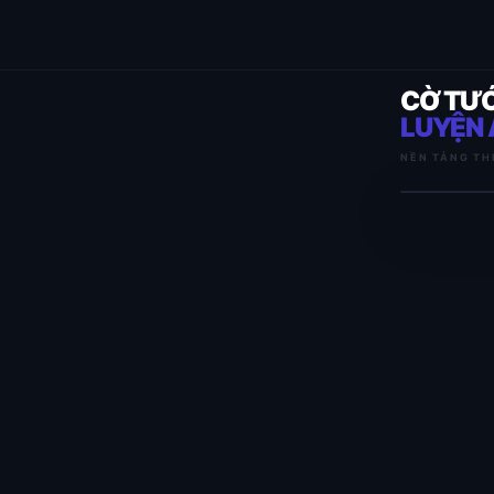
CỜ TƯ
LUYỆN 
NỀN TẢNG TH