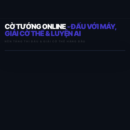
CỜ TƯỚNG ONLINE
- ĐẤU VỚI MÁY,
GIẢI CỜ THẾ & LUYỆN AI
NỀN TẢNG THI ĐẤU & GIẢI CỜ THẾ HÀNG ĐẦU