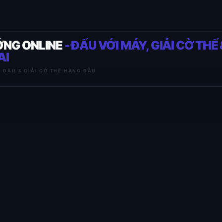
ỚNG ONLINE
- ĐẤU VỚI MÁY, GIẢI CỜ THẾ 
AI
I ĐẤU & GIẢI CỜ THẾ HÀNG ĐẦU