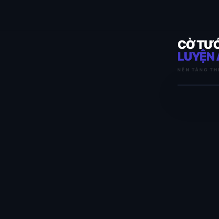
CỜ TƯ
LUYỆN 
NỀN TẢNG TH